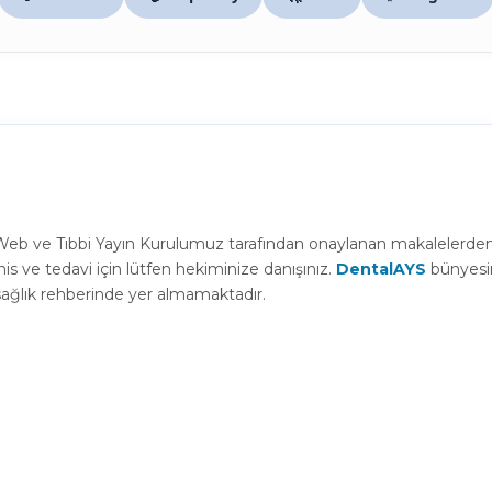
la Web ve Tıbbi Yayın Kurulumuz tarafından onaylanan makalelerden
is ve tedavi için lütfen hekiminize danışınız.
DentalAYS
bünyesind
 sağlık rehberinde yer almamaktadır.