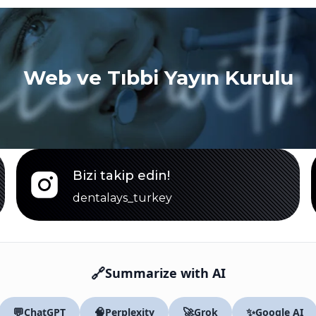
Web ve Tıbbi Yayın Kurulu
Bizi takip edin!
dentalays_turkey
🔗
Summarize with AI
💬
🧠
🚀
✨
ChatGPT
Perplexity
Grok
Google AI