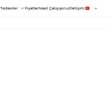
i
Tedaviler
Fiyatlar
Nasıl Çalışıyoruz
İletişim