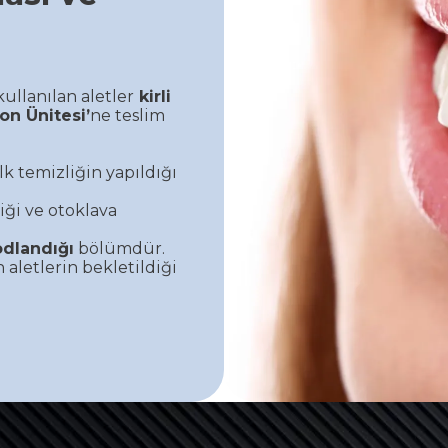
kullanılan aletler
kirli
on Ünitesi’
ne teslim
ilk temizliğin yapıldığı
iği ve otoklava
odlandığı
bölümdür.
 aletlerin bekletildiği