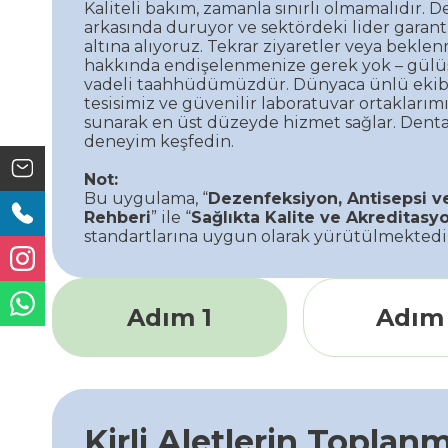
Kaliteli bakım, zamanla sınırlı olmamalıdır. D
arkasında duruyor ve sektördeki lider garant
altına alıyoruz. Tekrar ziyaretler veya bekle
hakkında endişelenmenize gerek yok – gül
vadeli taahhüdümüzdür. Dünyaca ünlü ekibim
tesisimiz ve güvenilir laboratuvar ortaklarımı
sunarak en üst düzeyde hizmet sağlar. Dental
deneyim keşfedin.
Not:
Bu uygulama, “
Dezenfeksiyon, Antisepsi ve
Rehberi
” ile “
Sağlıkta Kalite ve Akreditasy
standartlarına uygun olarak yürütülmektedi
Adım 1
Adım
Kirli Aletlerin Toplan