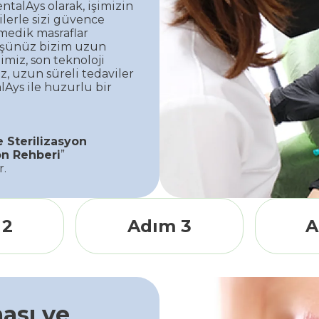
entalAys olarak, işimizin
ilerle sizi güvence
nmedik masraflar
üşünüz bizim uzun
iz, son teknoloji
z, uzun süreli tedaviler
Ays ile huzurlu bir
 Sterilizasyon
on Rehberi
”
r.
 2
Adım 3
A
ması ve