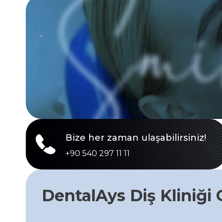
Bize her zaman ulaşabilirsiniz!
+90 540 297 11 11
DentalAys Diş Kliniği G