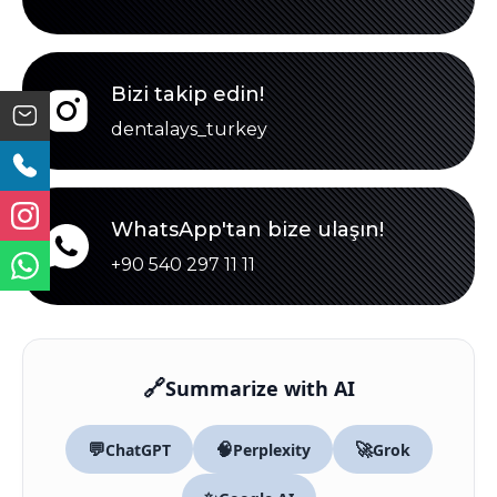
Bizi takip edin!
dentalays_turkey
WhatsApp'tan bize ulaşın!
+90 540 297 11 11
🔗
Summarize with AI
💬
🧠
🚀
ChatGPT
Perplexity
Grok