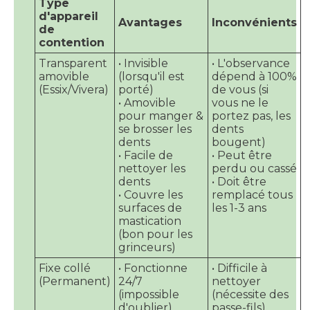
Type
d'appareil
Avantages
Inconvénients
de
contention
Transparent
• Invisible
• L'observance
amovible
(lorsqu'il est
dépend à 100%
(Essix/Vivera)
porté)
de vous (si
• Amovible
vous ne le
pour manger &
portez pas, les
se brosser les
dents
dents
bougent)
• Facile de
• Peut être
nettoyer les
perdu ou cassé
dents
• Doit être
• Couvre les
remplacé tous
surfaces de
les 1-3 ans
mastication
(bon pour les
grinceurs)
Fixe collé
• Fonctionne
• Difficile à
(Permanent)
24/7
nettoyer
(impossible
(nécessite des
d'oublier)
passe-fils)