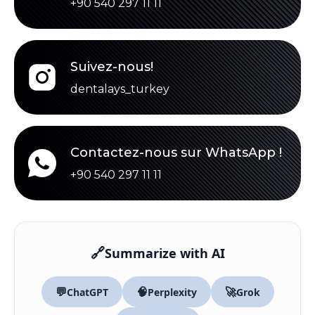
+90 540 297 11 11
Suivez-nous!
dentalays_turkey
Contactez-nous sur WhatsApp !
+90 540 297 11 11
🔗
Summarize with AI
💬
🧠
🚀
ChatGPT
Perplexity
Grok