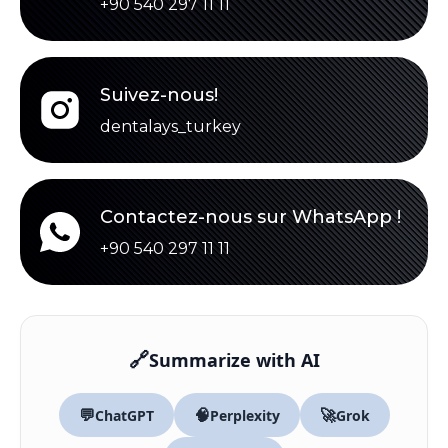
+90 540 297 11 11
Suivez-nous!
dentalays_turkey
Contactez-nous sur WhatsApp !
+90 540 297 11 11
🔗
Summarize with AI
💬
🧠
🚀
ChatGPT
Perplexity
Grok