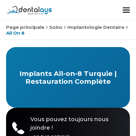
Page principale
Soins
Implantologie Dentaire
All On 8
Implants All-on-8 Turquie |
Restauration Complète
Vous pouvez toujours nous
joindre !