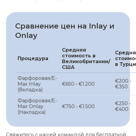
Сравнение цен на Inlay и
Onlay
Средняя
Средня
стоимость в
Процедура
стоимо
Великобритании/
в Турц
США
Фарфоровая/E-
€200 -
Max Inlay
€650 - €1.200
€350
(Вкладка)
Фарфоровая/E-
€250 -
Max Onlay
€750 - €1.500
€400
(Накладка)
Свяжитесь с нашей командой для бесплатной