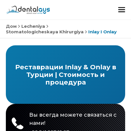
Дом
Lecheniya
Stomatologicheskaya Khirurgiya
Inlay I Onlay
Реставрации Inlay & Onlay в
Турции | Стоимость и
процедура
Вы всегда можете связаться с
нами!