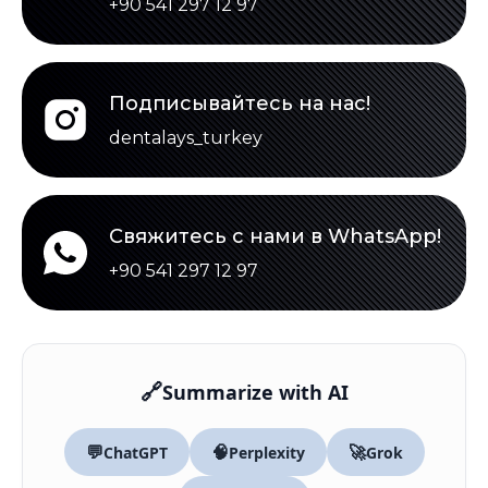
+90 541 297 12 97
Подписывайтесь на нас!
dentalays_turkey
Свяжитесь с нами в WhatsApp!
+90 541 297 12 97
🔗
Summarize with AI
💬
🧠
🚀
ChatGPT
Perplexity
Grok