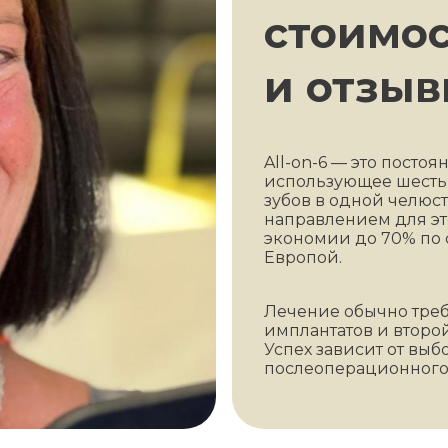
стоимос
и отзы
All-on-6 — это посто
использующее шесть 
зубов в одной челюс
направлением для эт
экономии до 70% по
Европой.
Лечение обычно треб
имплантатов и второй
Успех зависит от вы
послеоперационного 