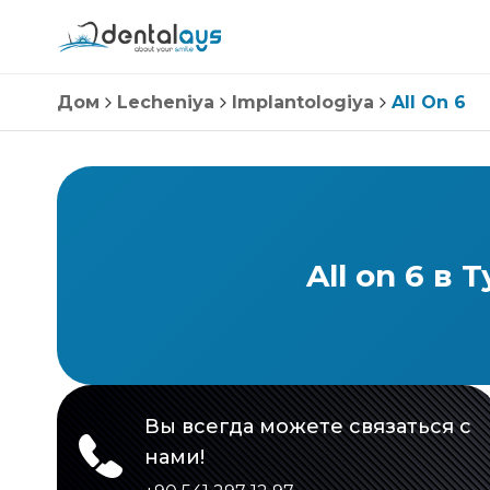
Дом
Lecheniya
Implantologiya
All On 6
All on 6 в
Вы всегда можете связаться с
нами!