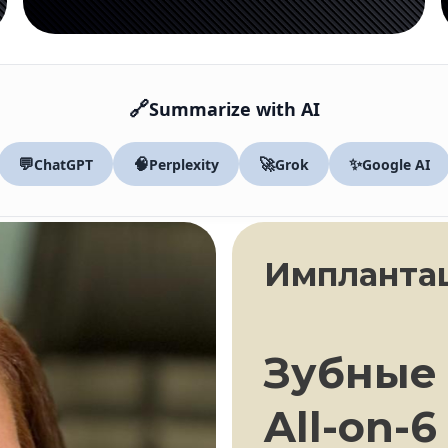
🔗
Summarize with AI
💬
🧠
🚀
✨
ChatGPT
Perplexity
Grok
Google AI
Имплантац
Зубные
All-on-6