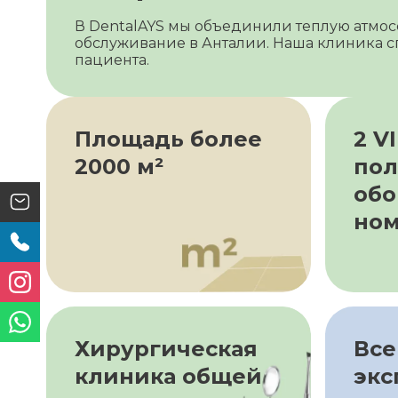
В DentalAYS мы объединили теплую атмос
обслуживание в Анталии. Наша клиника сп
пациента.
Площадь более
2 VI
2000 м²
пол
обо
но
Хирургическая
Все
клиника общей
экс