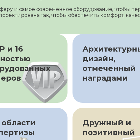
феру и самое современное оборудование, чтобы пе
роектирована так, чтобы обеспечить комфорт, каче
P и 16
Архитектурн
ностью
дизайн,
рудованных
отмеченный
меров
наградами
 области
Дружный и
пертизы
позитивный