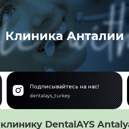
Клиника Анталии
Подписывайтесь на нас!
dentalays_turkey
клинику DentalAYS Antaly