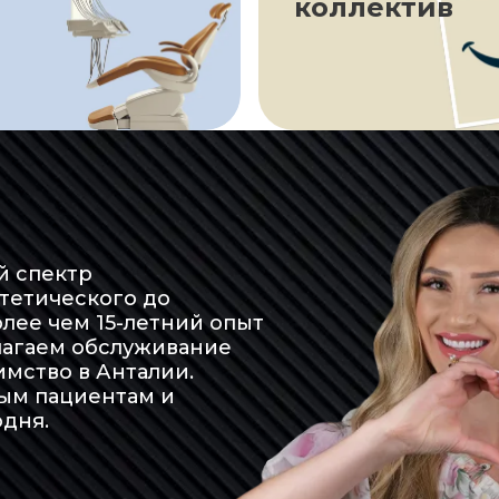
коллектив
й спектр
стетического до
лее чем 15-летний опыт
лагаем обслуживание
имство в Анталии.
ым пациентам и
дня.