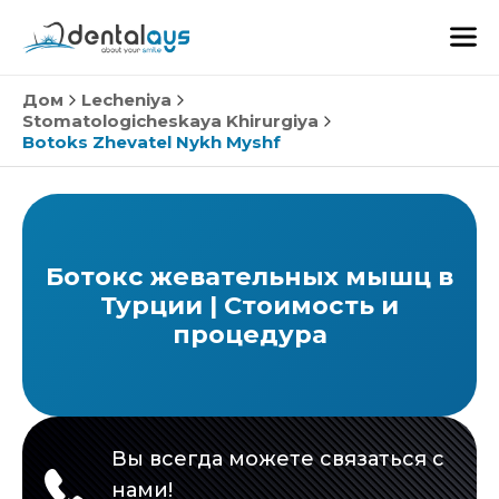
Дом
Lecheniya
Stomatologicheskaya Khirurgiya
Botoks Zhevatel Nykh Myshf
Ботокс жевательных мышц в
Турции | Стоимость и
процедура
Вы всегда можете связаться с
нами!