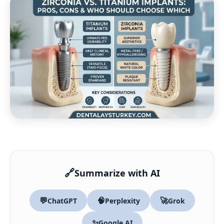
🔗
Summarize with AI
💬
🧠
🚀
ChatGPT
Perplexity
Grok
✨
Google AI