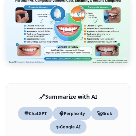
🔗
Summarize with AI
💬
🧠
🚀
ChatGPT
Perplexity
Grok
✨
Google AI