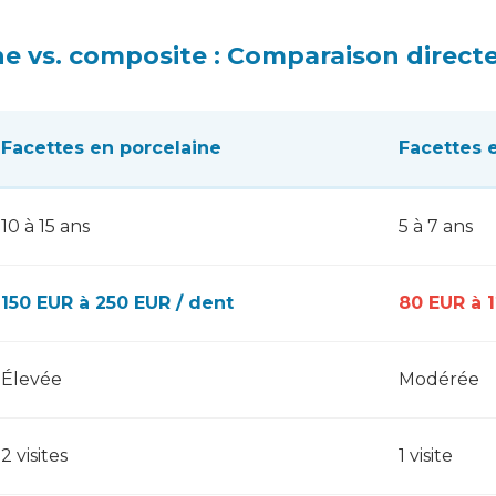
ne vs. composite : Comparaison direct
Facettes en porcelaine
Facettes 
10 à 15 ans
5 à 7 ans
150 EUR à 250 EUR / dent
80 EUR à 
Élevée
Modérée
2 visites
1 visite