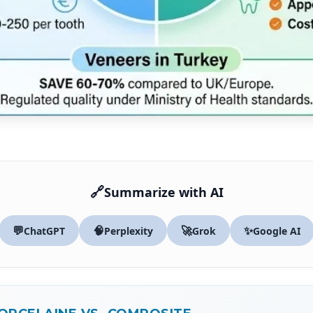
🔗
Summarize with AI
💬
🧠
🚀
✨
ChatGPT
Perplexity
Grok
Google AI