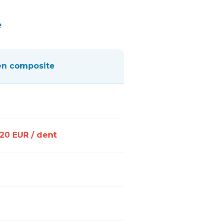
e
en composite
120 EUR / dent