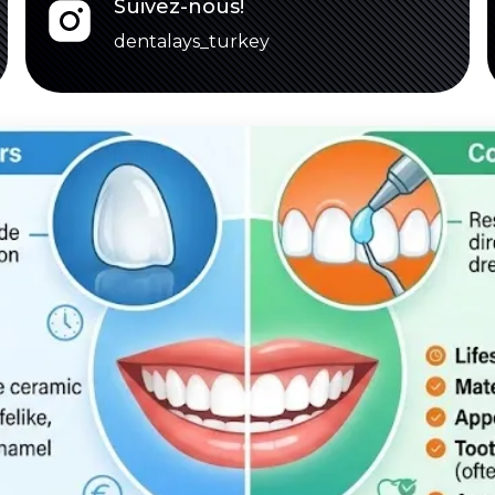
Suivez-nous!
dentalays_turkey