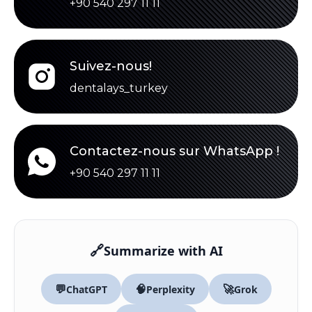
+90 540 297 11 11
Suivez-nous!
dentalays_turkey
Contactez-nous sur WhatsApp !
+90 540 297 11 11
🔗
Summarize with AI
💬
🧠
🚀
ChatGPT
Perplexity
Grok