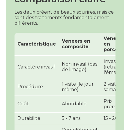
Les deux créent de beaux sourires, mais ce
sont des traitements fondamentalement
différents.
Veneers
Veneers en
Caractéristique
en
composite
porcelain
Invasif
Non invasif (pas
Caractère invasif
(retrait de
de limage)
l'émail)
1 visite (le jour
2 visites (1-2
Procédure
même)
semaines)
Prix
Coût
Abordable
premium
Durabilité
5 - 7 ans
15 - 20+ ans
Complètement