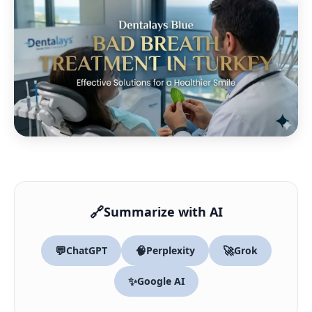
🔗
Summarize with AI
💬
🧠
🚀
ChatGPT
Perplexity
Grok
✨
Google AI