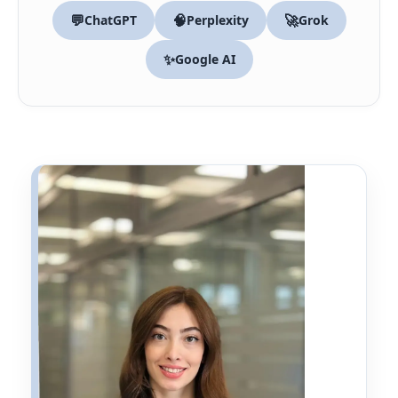
💬
🧠
🚀
ChatGPT
Perplexity
Grok
✨
Google AI