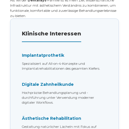
Als Teil der
Dentalays
-Familie ist es mein Ziel, wissenschaftliche
Infrastruktur mit ästhetischem Verständnis zu kombinieren, um
funktionale, komfortable und zuverlässige Behandlungserlebnisse
zu bieten.
Klinische Interessen
Implantatprothetik
Spezialisiert auf All-on-4-Konzepte und
Implantatrehabilitationen des gesamten Kiefers.
Digitale Zahnheilkunde
Hochpräzise Behandlungsplanung und -
durchführung unter Verwendung moderner
digitaler Workflows.
Ästhetische Rehabilitation
Gestaltung natürlicher Lächeln mit Fokus auf