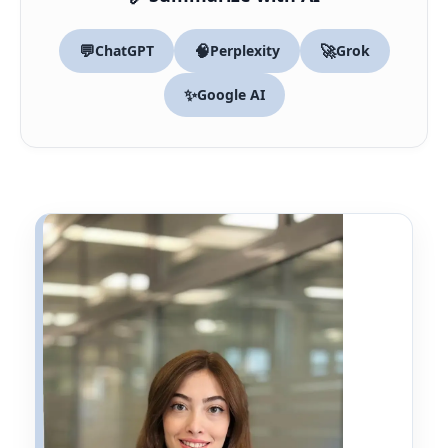
💬
🧠
🚀
ChatGPT
Perplexity
Grok
✨
Google AI