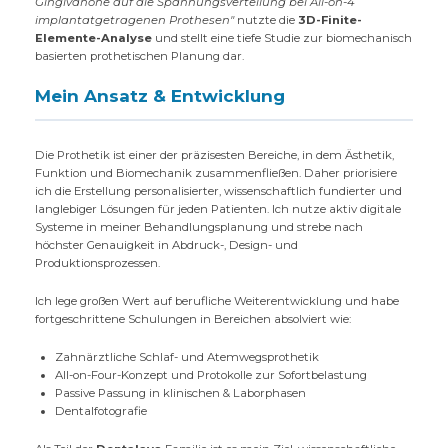
Gingivahöhe auf die Spannungsverteilung bei All-on-4
implantatgetragenen Prothesen"
nutzte die
3D-Finite-
Elemente-Analyse
und stellt eine tiefe Studie zur biomechanisch
basierten prothetischen Planung dar.
Mein Ansatz & Entwicklung
Die Prothetik ist einer der präzisesten Bereiche, in dem Ästhetik,
Funktion und Biomechanik zusammenfließen. Daher priorisiere
ich die Erstellung personalisierter, wissenschaftlich fundierter und
langlebiger Lösungen für jeden Patienten. Ich nutze aktiv digitale
Systeme in meiner Behandlungsplanung und strebe nach
höchster Genauigkeit in Abdruck-, Design- und
Produktionsprozessen.
Ich lege großen Wert auf berufliche Weiterentwicklung und habe
fortgeschrittene Schulungen in Bereichen absolviert wie:
Zahnärztliche Schlaf- und Atemwegsprothetik
All-on-Four-Konzept und Protokolle zur Sofortbelastung
Passive Passung in klinischen & Laborphasen
Dentalfotografie