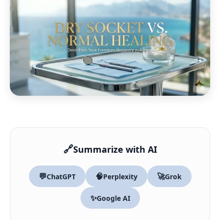
🔗
Summarize with AI
💬
🧠
🚀
ChatGPT
Perplexity
Grok
✨
Google AI