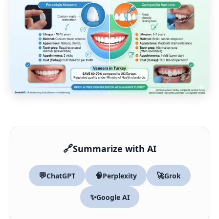
🔗
Summarize with AI
💬
🧠
🚀
ChatGPT
Perplexity
Grok
✨
Google AI