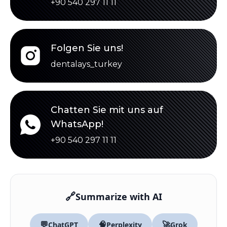
+90 540 297 11 11
Folgen Sie uns!
dentalays_turkey
Chatten Sie mit uns auf
WhatsApp!
+90 540 297 11 11
🔗
Summarize with AI
💬
🧠
🚀
ChatGPT
Perplexity
Grok